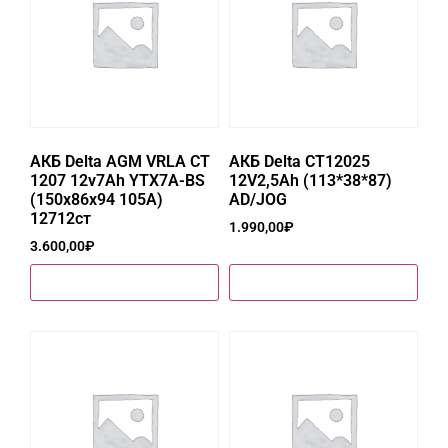
АКБ Delta AGM VRLA СT
АКБ Delta CT12025
1207 12v7Ah YTX7A-BS
12V2,5Ah (113*38*87)
(150x86x94 105А)
AD/JOG
12712ст
1.990,00
₽
3.600,00
₽
Купить в один клик
Купить в один клик