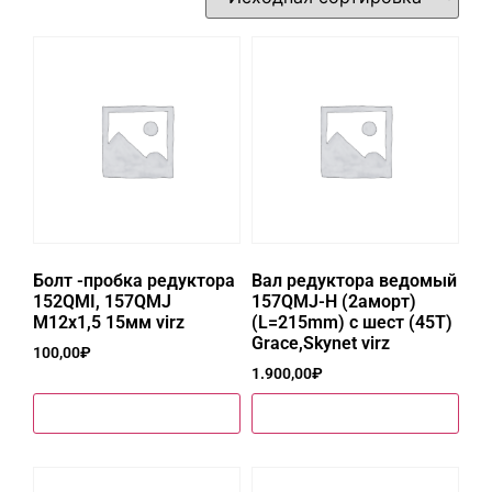
Болт -пробка редуктора
Вал редуктора ведомый
152QMI, 157QMJ
157QMJ-H (2аморт)
М12х1,5 15мм virz
(L=215mm) с шест (45Т)
Grace,Skynet virz
100,00
₽
1.900,00
₽
Купить в один клик
Купить в один клик